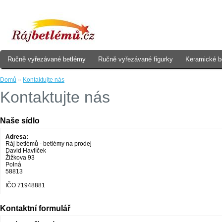
Ručně vyřezávané betlémy
Ručně vyřezávané figurky
Keramické b
Domů
»
Kontaktujte nás
Kontaktujte nás
Naše sídlo
Adresa:
Ráj betlémů - betlémy na prodej
David Havlíček
Žižkova 93
Polná
58813
IČO 71948881
Kontaktní formulář