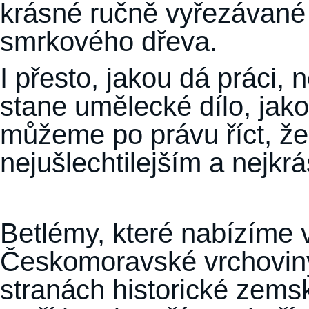
krásné ručně vyřezávané j
smrkového dřeva.
I přesto, jakou dá práci,
stane umělecké dílo, jak
můžeme po právu říct, že 
nejušlechtilejším a nejkr
Betlémy, které nabízíme 
Českomoravské vrchoviny
stranách historické zems