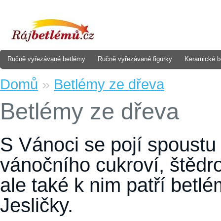
Ručně vyřezávané betlémy
Ručně vyřezávané figurky
Keramické b
Domů
»
Betlémy ze dřeva
Betlémy ze dřeva
S Vánoci se pojí spoustu 
vánočního cukroví, štědr
ale také k nim patří bet
Jesličky.