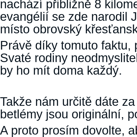
nachází přibližně 8 kilo
evangélií se zde narodil J
místo obrovský křesťans
Právě díky tomuto faktu, 
Svaté rodiny neodmyslit
by ho mít doma každý.
Takže nám určitě dáte za 
betlémy jsou originální,
A proto prosím dovolte, a