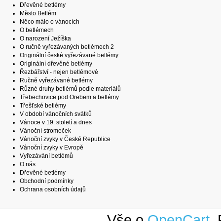
Dřevěné betlémy
Město Betlém
Něco málo o vánocích
O betlémech
O narození Ježíška
O ručně vyřezávaných betlémech 2
Originální české vyřezávané betlémy
Originální dřevěné betlémy
Řezbářství - nejen betlémové
Ručně vyřezávané betlémy
Různé druhy betlémů podle materiálů
Třebechovice pod Orebem a betlémy
Třešťské betlémy
V období vánočních svátků
Vánoce v 19. století a dnes
Vánoční stromeček
Vánoční zvyky v České Republice
Vánoční zvyky v Evropě
Vyřezávání betlémů
O nás
Dřevěné betlémy
Obchodní podmínky
Ochrana osobních údajů
Vše o
OpenCart
.