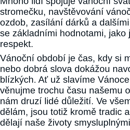
Mnoho lidí spojuje vánoční svát
stromečku, navštěvování vánočn
ozdob, zasílání dárků a dalšími 
se základními hodnotami, jako je
respekt.
Vánoční období je čas, kdy si
nebo dobrá slova dokážou navod
blízkých. Ať už slavíme Vánoce 
věnujme trochu času našemu ok
nám druzí lidé důležití. Ve vš
dělám, jsou totiž kromě tradic 
dělají naše životy smysluplnými