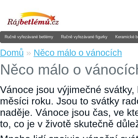
Ručně vyřezávané betlémy
Ručně vyřezávané figurky
Keramické b
Domů
»
Něco málo o vánocích
Něco málo o vánocíc
Vánoce jsou výjimečné svátky, k
měsíci roku. Jsou to svátky rad
naděje. Vánoce jsou čas, ve k
to, co je v životě skutečně důlež