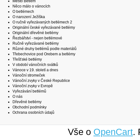
Město Betlém
Něco málo o vánocích
O betlémech
O narození Ježíška
O ručně vyřezávaných betlémech 2
Originální české vyřezávané betlémy
Originální dřevěné betlémy
Řezbářství - nejen betlémové
Ručně vyřezávané betlémy
Různé druhy betlémů podle materiálů
Třebechovice pod Orebem a betlémy
Třešťské betlémy
V období vánočních svátků
Vánoce v 19. století a dnes
Vánoční stromeček
Vánoční zvyky v České Republice
Vánoční zvyky v Evropě
Vyřezávání betlémů
O nás
Dřevěné betlémy
Obchodní podmínky
Ochrana osobních údajů
Vše o
OpenCart
.